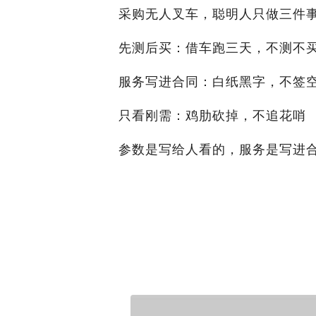
采购无人叉车，聪明人只做三件
跑
数
三
表
先测后买：借车跑三天，不测不
天
，
，
不
服务写进合同：白纸黑字，不签
用
测
满
试
只看刚需：鸡肋砍掉，不追花哨
载
参数是写给人看的，服务是写进
测
服
信
务
口
写
头
进
承
合
诺
同
，
，
不