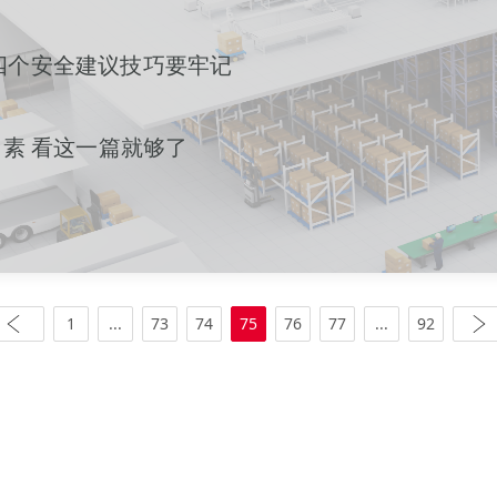
四个安全建议技巧要牢记
因素 看这一篇就够了
1
...
73
74
75
76
77
...
92