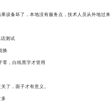
结果设备坏了，本地没有服务点，技术人员从外地过来
电话测试
能换
于零，白纸黑字才管用
过关了，面子才有意义。
贪多