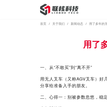
首页
/
关于我们
/
新闻动态
/
用了多年的
用了
一、从“不敢买”到“离不开”
用无人叉车（又称AGV叉车）好
分享给准备入手的朋友。
二、心得一：别被参数忽悠，稳