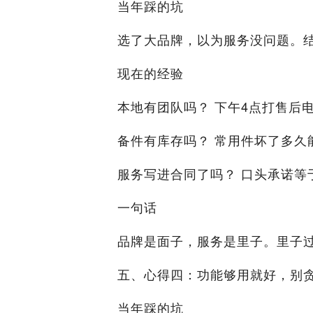
当年踩的坑
选了大品牌，以为服务没问题。
现在的经验
本地有团队吗？ 下午4点打售后
备件有库存吗？ 常用件坏了多久
服务写进合同了吗？ 口头承诺等
一句话
品牌是面子，服务是里子。里子
五、心得四：功能够用就好，别
当年踩的坑