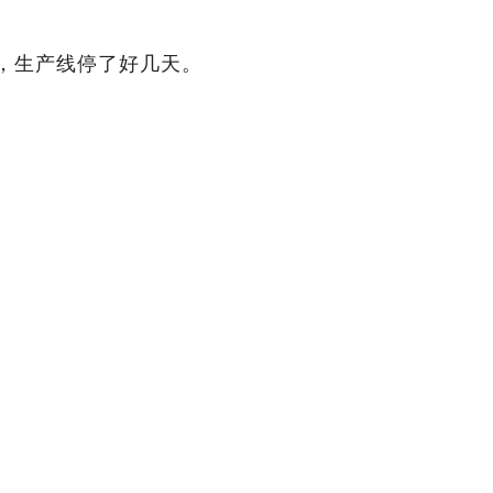
，生产线停了好几天。