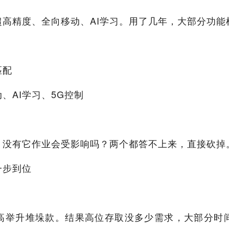
高精度、全向移动、AI学习。用了几年，大部分功能
匹配
、AI学习、5G控制
？没有它作业会受影响吗？两个都答不上来，直接砍掉
一步到位
高举升堆垛款。结果高位存取没多少需求，大部分时