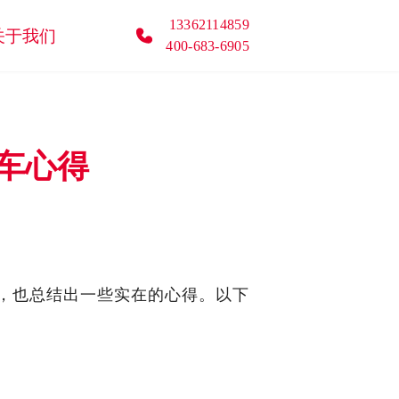
13362114859
关于我们
400-683-6905
车心得
，也总结出一些实在的心得。以下