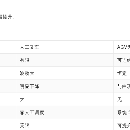
幅提升。
人工叉车
AG
有限
可连
波动大
恒定
明显下降
与白
大
无
靠人工调度
系统
受限
可提