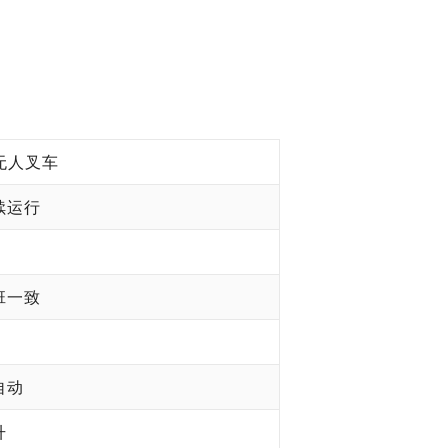
V无人叉车
续运行
班一致
自动
升