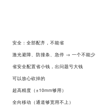
航
钱
作
选
理
省
业
择
由
下
模
来
式
动
激
不
单
标
够
态
光
能
安全：全部配齐，不能省
班
准
用
环
SL
省
制
锂
激光避障、防撞条、急停 → 一个不能少
境
AM
，
电
省
池
省安全配置省小钱，出问题亏大钱
了
用
多
快
保
可以放心砍掉的
不
班
充
证
住
超高精度（±10mm够用）
制
衔
接
全向移动（通道够宽用不上）
，