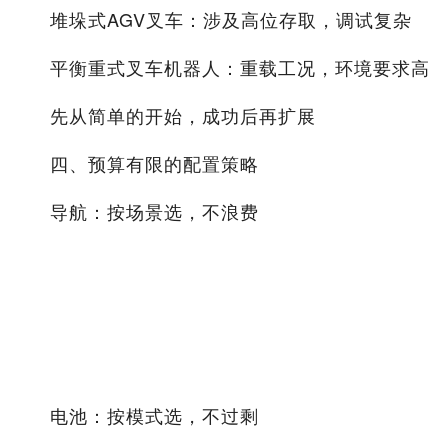
堆垛式AGV叉车：涉及高位存取，调试复杂
平衡重式叉车机器人：重载工况，环境要求高
先从简单的开始，成功后再扩展
四、预算有限的配置策略
导航：按场景选，不浪费
场
选
理
景
择
由
固
二
够
定
维
用
路
码
，
电池：按模式选，不过剩
线
导
把