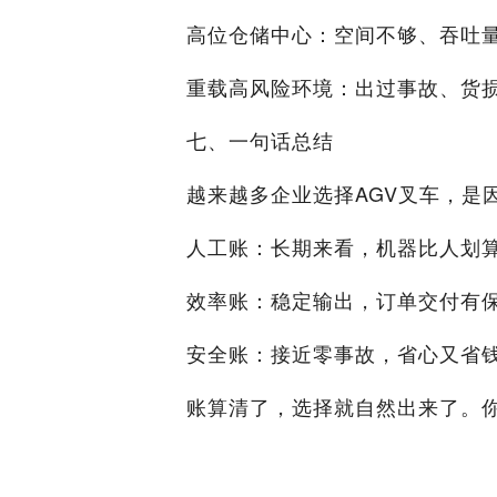
逐
，
高位仓储中心：空间不够、吞吐量
年
长
上
期
重载高风险环境：出过事故、货损
涨
使
用
七、一句话总结
效
时
7×2
越来越多企业选择AGV叉车，是
率
间
4小
人工账：长期来看，机器比人划
损
有
时
失
限
恒
效率账：稳定输出，订单交付有
、
定
波
输
安全账：接近零事故，省心又省
动
出
大
账算清了，选择就自然出来了。
安
人
接
全
为
近