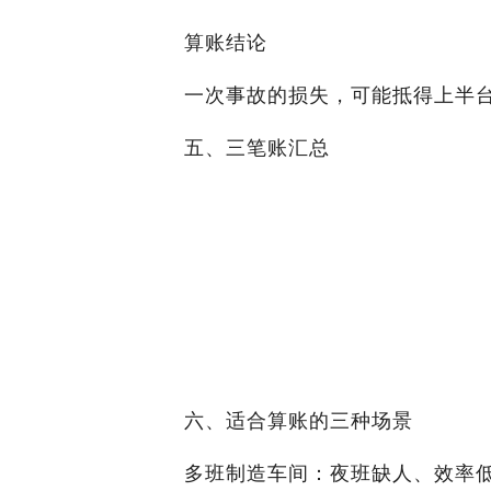
算账结论
一次事故的损失，可能抵得上半
五、三笔账汇总
账
人
AG
目
工
V叉
叉
车
车
人
持
一
工
续
次
成
支
性
六、适合算账的三种场景
本
出
投
多班制造车间：夜班缺人、效率低
，
入