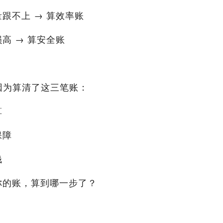
跟不上 → 算效率账
高 → 算安全账
因为算清了这三笔账：
算
保障
钱
你的账，算到哪一步了？